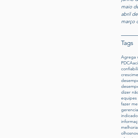
maio d
abril d
março 
Tags
Agrega v
PDCA
ac
confiabi
crescim
desempe
desempe
dizer nã
equipes 
fazer me
gerenci
indicado
informaç
melhoria
olhosno