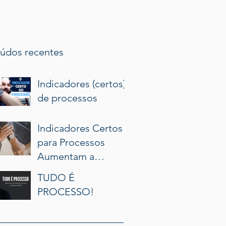
údos recentes
Indicadores (certos)
de processos
Indicadores Certos
para Processos
Aumentam a
Produtividade e o
TUDO É
Resultado do
PROCESSO!
Profissional de
Processo