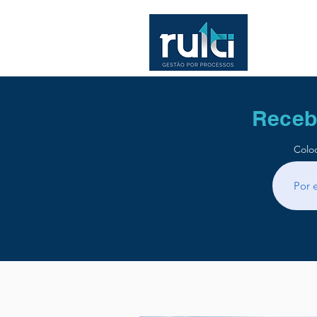
Receb
Colo