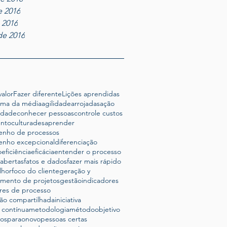
e 2016
e 2016
de 2016
alor
Fazer diferente
Lições aprendidas
ima da média
agilidade
arrojadas
ação
lidade
conhecer pessoas
controle custos
ento
cultura
desaprender
nho de processos
nho excepcional
diferenciação
o
eficiência
eficácia
entender o processo
abertas
fatos e dados
fazer mais rápido
lhor
foco do cliente
geração y
amento de projetos
gestão
indicadores
res de processo
ão compartilhada
iniciativa
 contínua
metodologia
método
objetivo
vosparaonovo
pessoas certas