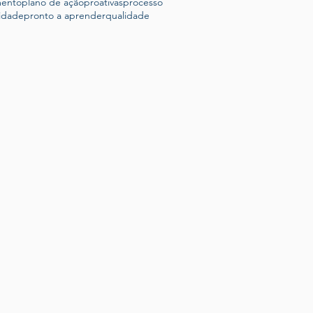
mento
plano de ação
proativas
processo
idade
pronto a aprender
qualidade