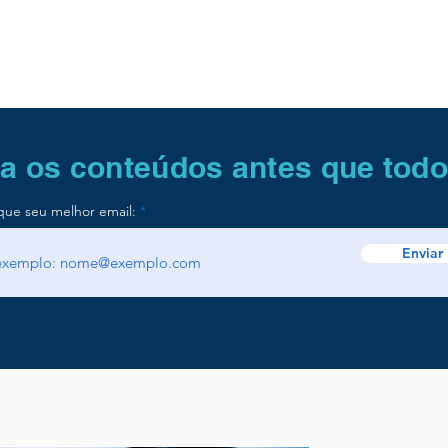
Início
Serviços
Propósito
Treinamentos
PodCas
a os conteúdos antes que tod
que seu melhor email:
Enviar