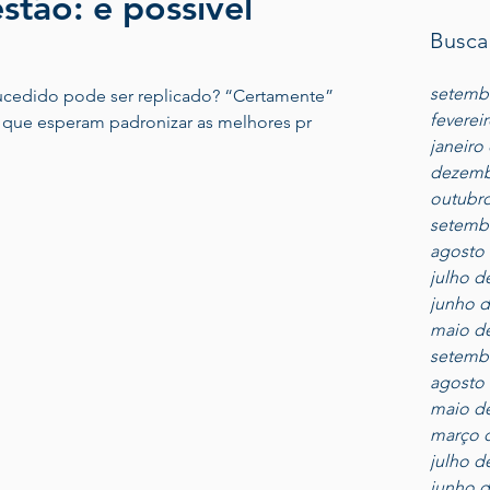
stão: é possível
Busca
setemb
edido pode ser replicado? “Certamente” -
feverei
is que esperam padronizar as melhores pr
janeiro
dezemb
outubro
setemb
agosto 
julho d
junho d
maio d
setemb
agosto 
maio d
março 
julho d
junho d