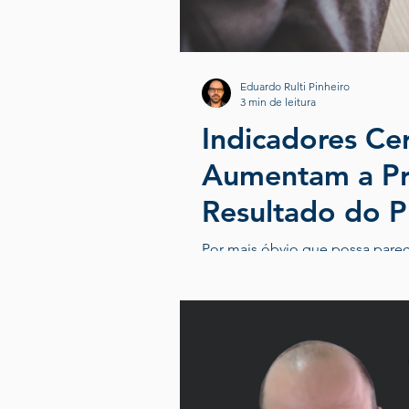
Eduardo Rulti Pinheiro
3 min de leitura
Indicadores Ce
Aumentam a Pr
Resultado do Pr
Processo
Por mais óbvio que possa parec
pontos relevantes porque ele IN