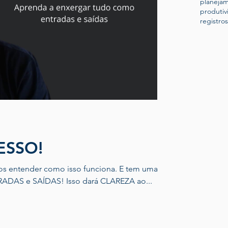
planeja
produtiv
registros
ESSO!
nder como isso funciona. E tem uma
forma simples: dominar as ENTRADAS e SAÍDAS! Isso dará CLAREZA ao...