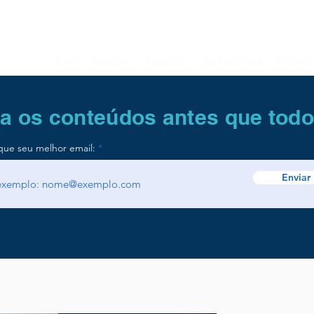
Início
Serviços
Propósito
Treinamentos
PodCas
a os conteúdos antes que tod
que seu melhor email:
Enviar