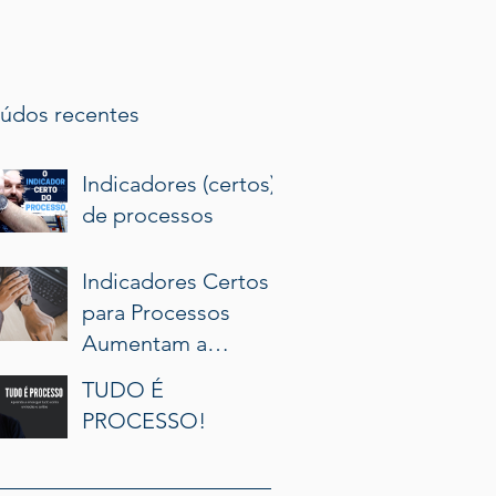
údos recentes
Indicadores (certos)
de processos
Indicadores Certos
para Processos
Aumentam a
Produtividade e o
TUDO É
Resultado do
PROCESSO!
Profissional de
Processo