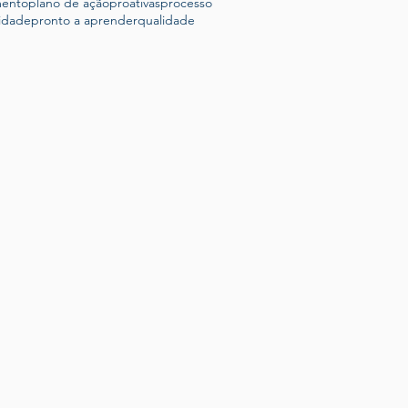
mento
plano de ação
proativas
processo
idade
pronto a aprender
qualidade