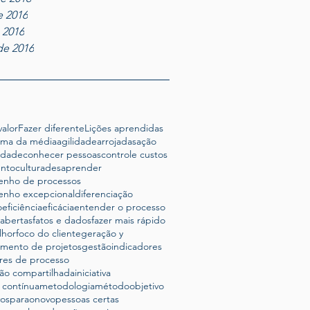
e 2016
e 2016
de 2016
alor
Fazer diferente
Lições aprendidas
ima da média
agilidade
arrojadas
ação
lidade
conhecer pessoas
controle custos
ento
cultura
desaprender
nho de processos
nho excepcional
diferenciação
o
eficiência
eficácia
entender o processo
abertas
fatos e dados
fazer mais rápido
lhor
foco do cliente
geração y
amento de projetos
gestão
indicadores
res de processo
ão compartilhada
iniciativa
 contínua
metodologia
método
objetivo
vosparaonovo
pessoas certas