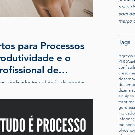
maio d
abril d
março 
Tags
rtos para Processos
odutividade e o
Agrega v
PDCA
ac
ofissional de
confiabi
crescim
desempe
er o indicador tem a função de apontar
desempe
DICA a DOR. Por essa razão, não...
dizer nã
equipes 
fazer me
gerenci
indicado
informaç
melhoria
olhosno