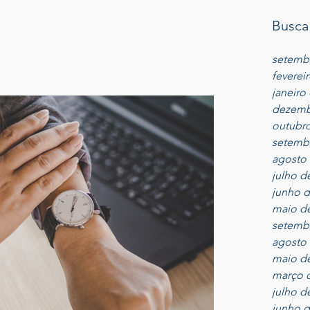
Busca
setemb
feverei
janeiro
dezemb
outubro
setemb
agosto 
julho d
junho d
maio d
setemb
agosto 
maio d
março 
julho d
junho d