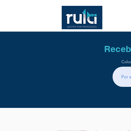
Receb
Colo