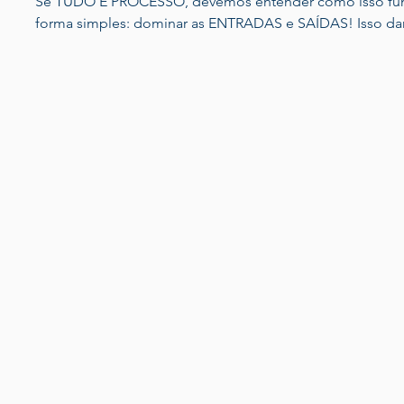
Se TUDO É PROCESSO, devemos entender como isso funciona. E
forma simples: domin