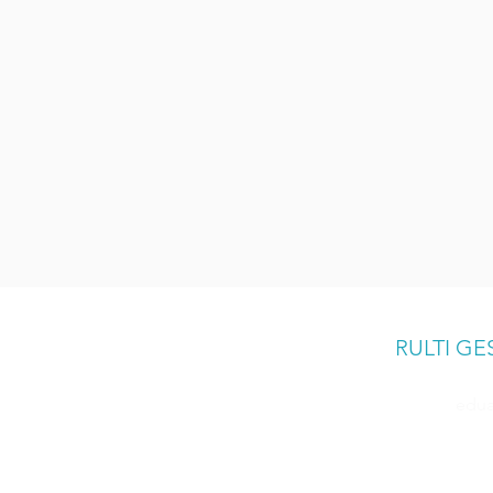
RULTI G
edua