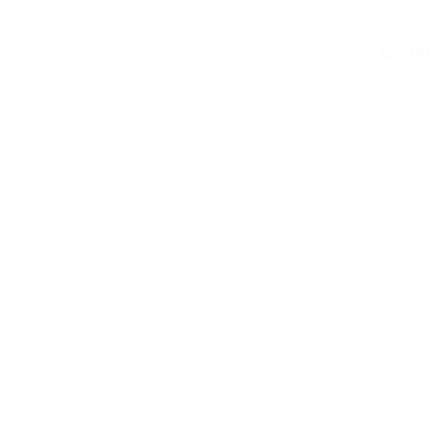
©2018 by r