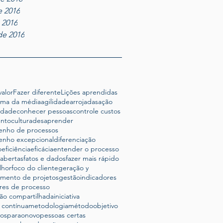
e 2016
e 2016
de 2016
alor
Fazer diferente
Lições aprendidas
ima da média
agilidade
arrojadas
ação
lidade
conhecer pessoas
controle custos
ento
cultura
desaprender
nho de processos
nho excepcional
diferenciação
o
eficiência
eficácia
entender o processo
abertas
fatos e dados
fazer mais rápido
lhor
foco do cliente
geração y
amento de projetos
gestão
indicadores
res de processo
ão compartilhada
iniciativa
 contínua
metodologia
método
objetivo
vosparaonovo
pessoas certas