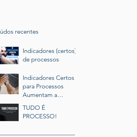
údos recentes
Indicadores (certos)
de processos
Indicadores Certos
para Processos
Aumentam a
Produtividade e o
TUDO É
Resultado do
PROCESSO!
Profissional de
Processo