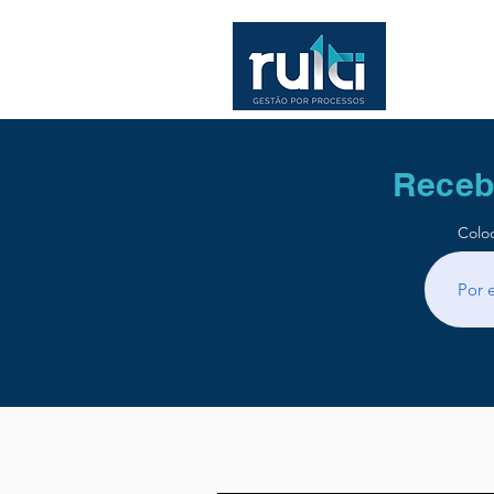
Receb
Colo