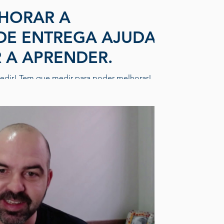
HORAR A
DE ENTREGA AJUDA
 A APRENDER.
edir! Tem que medir para poder melhorar!
cesso, temos o aprendizado: ESTUDAR...