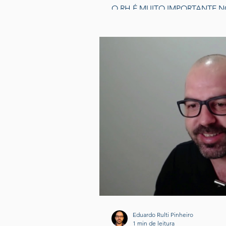
O RH É MUITO IMPORTANTE NO PR
coerente que envolvê-lo no pr
Afinal,...
Eduardo Rulti Pinheiro
1 min de leitura