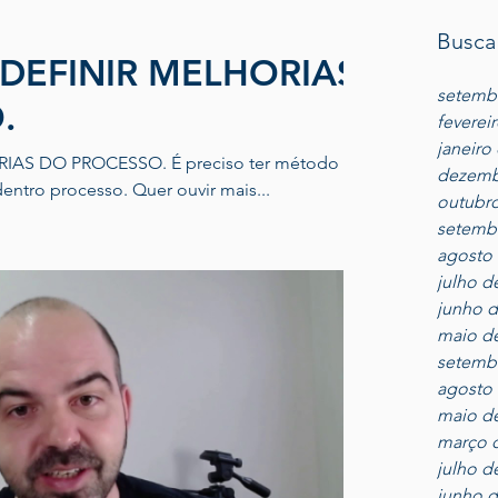
Busca
 DEFINIR MELHORIAS
setemb
.
feverei
janeiro
SSO. É preciso ter método e
dezemb
critérios para definir melhorias dentro processo. Quer ouvir mais...
outubro
setemb
agosto 
julho d
junho d
maio d
setemb
agosto 
maio d
março 
julho d
junho d