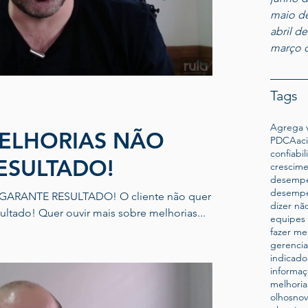
maio d
abril d
março 
Tags
Agrega v
MELHORIAS NÃO
PDCA
ac
confiabi
ESULTADO!
crescim
desempe
desempe
SULTADO! O cliente não quer
dizer nã
muitas melhorias. Ele quer o resultado! Quer ouvir mais sobre melhorias...
equipes 
fazer me
gerenci
indicado
informaç
melhoria
olhosno