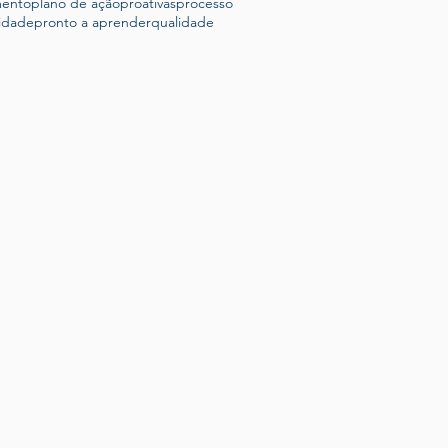
mento
plano de ação
proativas
processo
idade
pronto a aprender
qualidade