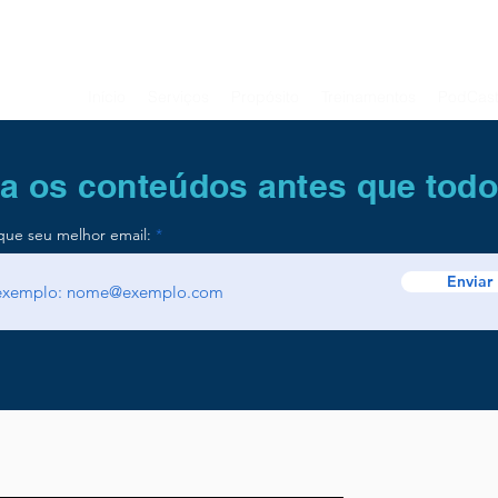
Início
Serviços
Propósito
Treinamentos
PodCas
a os conteúdos antes que tod
que seu melhor email:
Enviar