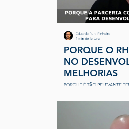
Eduardo Rulti Pinheiro
1 min de leitura
PORQUE O RH
NO DESENVOL
MELHORIAS
PORQUE É TÃO RELEVANTE TE
DE MELHORIAS DE PROCESSO? ⠀
de RH...