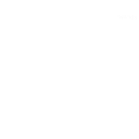
©2018 by r