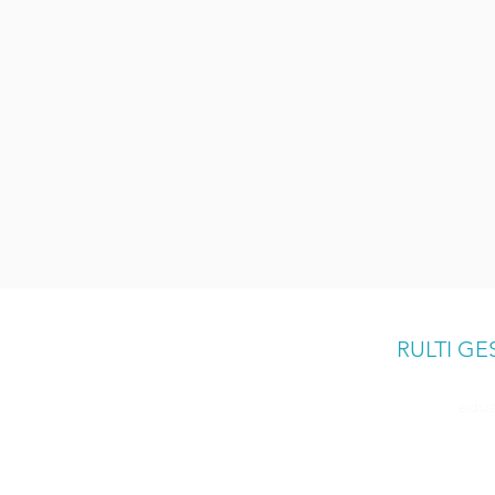
RULTI G
edua