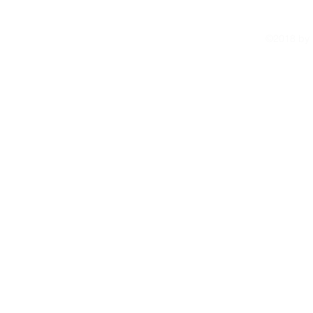
©2018 by r