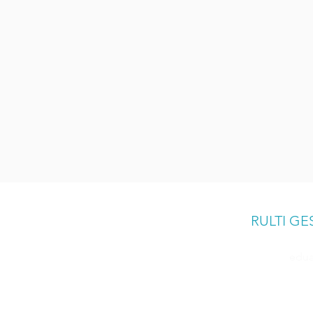
RULTI G
edua