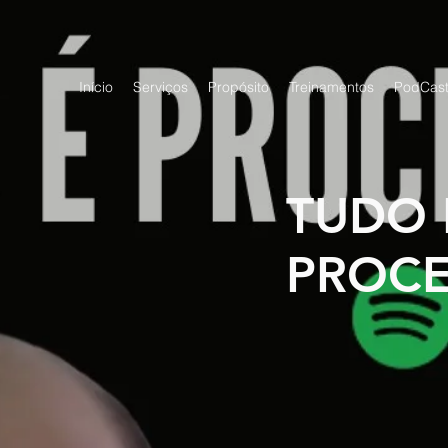
Início
Serviços
Propósito
Treinamentos
PodCas
TUDO 
PROC