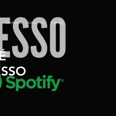
t
Conteúdo
Sobre mim
Contato
É
ESSO